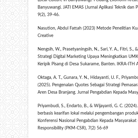
Banyuwangi. JATI EMAS (Jurnal Aplikasi Teknik dan 
9(2), 39-46.
Nasution, Abdul Fattah (2023) Metode Penelitian Kua
Creative
Nengsih, W., Prasetyaningsih, N., Sari, Y. A., Fitri, S., 
Strategi Digital Marketing Upaya Meningkatkan U
Keripik Pisang di Desa Sukarame, Banten. IKRA-ITH
Oktaga, A. T., Gunara, Y. N., Hidayanti, U. F., Priyamb
(2025). Pengenalan Quotes Sebagai Strategi Pemasar
Aren Desa Branjang. Jurnal Pengabdian Kepada Masya
Priyambudi, S., Endarto, B., & Wijayanti, G. C. (20
berbasis kearifan lokal melalui pengembangan produk 
Konferensi Nasional Pengabdian Kepada Masyarakat 
Responsibility (PKM-CSR), 7(2) 56-69