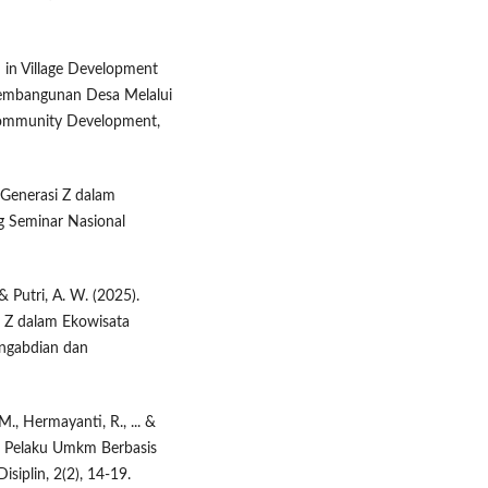
on in Village Development
Pembangunan Desa Melalui
 Community Development,
r Generasi Z dalam
ng Seminar Nasional
& Putri, A. W. (2025).
i Z dalam Ekowisata
engabdian dan
 M., Hermayanti, R., ... &
da Pelaku Umkm Berbasis
siplin, 2(2), 14-19.