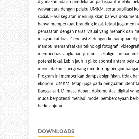
digunakan adalah pendekatan partisipatif melalui pel
wawancara dengan pelaku UMKM, serta publikasi kon
sosial. Hasil kegiatan menunjukkan bahwa dokumenta
hanya memperkuat branding lokal, tetapi juga mening
pemasaran dengan narasi visual yang menarik dan m
masyarakat luas. Generasi Z, dengan kemampuan digita
mampu memanfaatkan teknologi fotografi, videografi
memperluas jangkauan promosi sekaligus menanamk
potensi lokal. Lebih jauh lagi, kolaborasi antara pe
menciptakan sinergi yang mendorong pengembangan e
Program ini memberikan dampak signifikan, tidak han
ekonomi UMKM, tetapi juga pada penguatan identita
Bangsalsari. Di masa depan, dokumentasi digital yang
muda berpotensi menjadi model pemberdayaan berbas
berkelanjutan.
DOWNLOADS