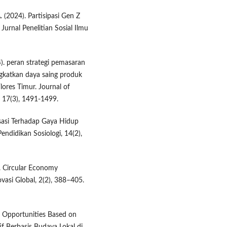
A. (2024). Partisipasi Gen Z
urnal Penelitian Sosial Ilmu
4). peran strategi pemasaran
gkatkan daya saing produk
lores Timur. Journal of
 17(3), 1491-1499.
lisasi Terhadap Gaya Hidup
endidikan Sosiologi, 14(2),
4). Circular Economy
vasi Global, 2(2), 388–405.
c Opportunities Based on
f Berbasis Budaya Lokal di