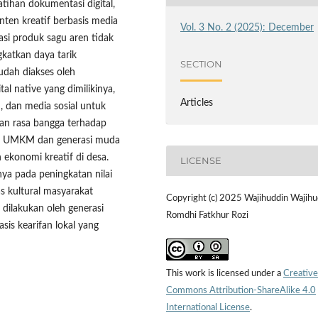
atihan dokumentasi digital,
ten kreatif berbasis media
Vol. 3 No. 2 (2025): December
si produk sagu aren tidak
katkan daya tarik
SECTION
udah diakses oleh
l native yang dimilikinya,
Articles
, dan media sosial untuk
an rasa bangga terhadap
laku UMKM dan generasi muda
konomi kreatif di desa.
LICENSE
ya pada peningkatan nilai
s kultural masyarakat
Copyright (c) 2025 Wajihuddin Wajihu
 dilakukan oleh generasi
Romdhi Fatkhur Rozi
is kearifan lokal yang
This work is licensed under a
Creative
Commons Attribution-ShareAlike 4.0
International License
.