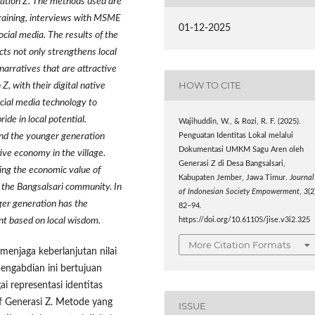
ration Z. The methods used are
training, interviews with MSME
01-12-2025
ocial media. The results of the
ts not only strengthens local
narratives that are attractive
HOW TO CITE
, with their digital native
ocial media technology to
ide in local potential.
Wajihuddin, W., & Rozi, R. F. (2025).
nd the younger generation
Penguatan Identitas Lokal melalui
Dokumentasi UMKM Sagu Aren oleh
ive economy in the village.
Generasi Z di Desa Bangsalsari,
sing the economic value of
Kabupaten Jember, Jawa Timur.
Journal
f the Bangsalsari community. In
of Indonesian Society Empowerment
,
3
(2
ger generation has the
82–94.
t based on local wisdom.
https://doi.org/10.61105/jise.v3i2.325
More Citation Formats
menjaga keberlanjutan nilai
engabdian ini bertujuan
representasi identitas
if Generasi Z. Metode yang
ISSUE