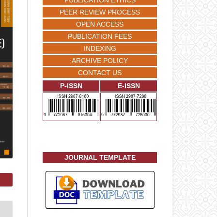
PUBLICATION ETHICS
PEER REVIEW PROCESS
OPEN ACCESS
PUBLICATION FEES
INDEXING
ARCHIVE POLICY
CONTACT US
P-ISSN
E-ISSN
JOURNAL TEMPLATE