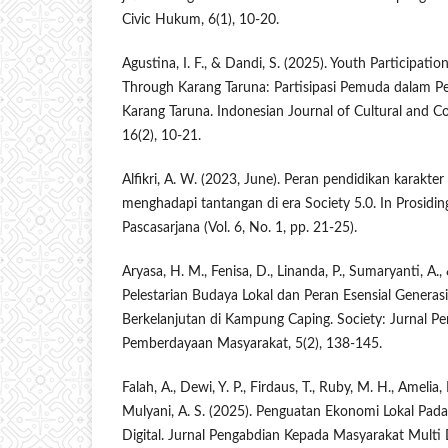
Civic Hukum, 6(1), 10-20.
Agustina, I. F., & Dandi, S. (2025). Youth Participati
Through Karang Taruna: Partisipasi Pemuda dalam 
Karang Taruna. Indonesian Journal of Cultural and
16(2), 10-21.
Alfikri, A. W. (2023, June). Peran pendidikan karakte
menghadapi tantangan di era Society 5.0. In Prosidi
Pascasarjana (Vol. 6, No. 1, pp. 21-25).
Aryasa, H. M., Fenisa, D., Linanda, P., Sumaryanti, A., 
Pelestarian Budaya Lokal dan Peran Esensial Generas
Berkelanjutan di Kampung Caping. Society: Jurnal P
Pemberdayaan Masyarakat, 5(2), 138-145.
Falah, A., Dewi, Y. P., Firdaus, T., Ruby, M. H., Amelia,
Mulyani, A. S. (2025). Penguatan Ekonomi Lokal Pa
Digital. Jurnal Pengabdian Kepada Masyarakat Multi Di