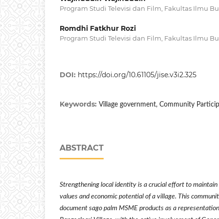
Program Studi Televisi dan Film, Fakultas Ilmu B
Romdhi Fatkhur Rozi
Program Studi Televisi dan Film, Fakultas Ilmu B
DOI:
https://doi.org/10.61105/jise.v3i2.325
Keywords:
Village government, Community Particip
ABSTRACT
Strengthening local identity is a crucial effort to maintain 
values and economic potential of a village. This communi
document sago palm MSME products as a representation of