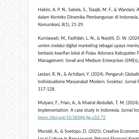
Hakim, A. P. N., Sabela, S., Tsaqib, M. F., & Wardani, 
dalam Konteks Dinamika Pembangunan di Indonesia. J
Komunikasi, 8(1), 21-29.
Kurniawati, M., Fadhilah, L. N., & Nastiti, D. W. (202
umkm melalui digital marketing sebagai upaya menin
berbasis kearifan lokal di Pulau Adonara Kabupaten F
Management: Small and Medium Enterprises (SMEs),
Lestari, R. N., & Achdiani, Y. (2024). Pengaruh Globa
Individualisme Masyarakat Modern. Sosietas: Jurnal P
117-128.
Mulyani, F., Frian, A., & Khairal Abdullah, T. M. (202
implementation: A case study in Indonesia. Jurnal Ino
https://doi.org/10.58344/jig.v2i2.72
Mursidi, A., & Soetopo, D. (2025). Creative Economi
Local Culture in Banyuwangi: Peluang Ekonomi Kreati