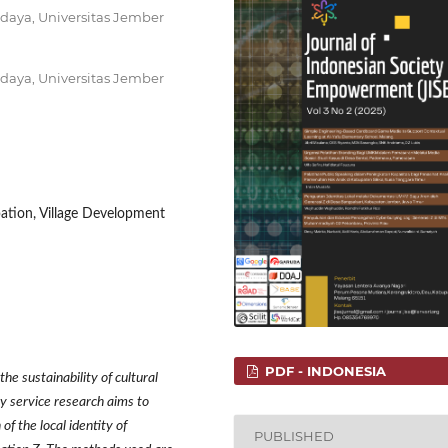
udaya, Universitas Jember
udaya, Universitas Jember
ation, Village Development
PDF - INDONESIA
the sustainability of cultural
ty service research aims to
 the local identity of
PUBLISHED