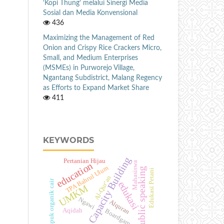
‘Kopi Thung’ melalui Sinergi Media
Sosial dan Media Konvensional
436
Maximizing the Management of Red
Onion and Crispy Rice Crackers Micro,
Small, and Medium Enterprises
(MSMEs) in Purworejo Village,
Ngantang Subdistrict, Malang Regency
as Efforts to Expand Market Share
411
KEYWORDS
Capacity Building
Pertanian Hijau
Mahasiswa
education
TPA Bahrul Ulum
public speaking
Edukasi Petani
Al-Qur’an
Pupuk organik cair
edukasi
UMKM
Ngawi
Alquran
Aqidah
Boardgame