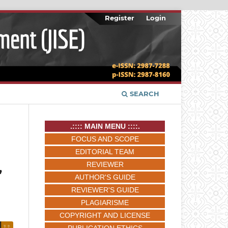
Register
Login
SEARCH
.:::: MAIN MENU ::::.
FOCUS AND SCOPE
EDITORIAL TEAM
,
REVIEWER
AUTHOR'S GUIDE
REVIEWER'S GUIDE
PLAGIARISME
COPYRIGHT AND LICENSE