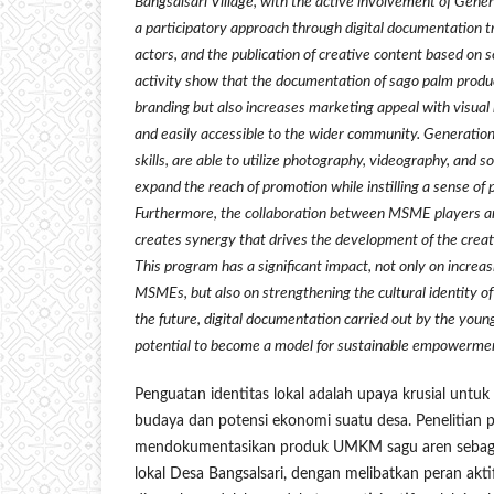
Bangsalsari Village, with the active involvement of Gene
a participatory approach through digital documentation 
actors, and the publication of creative content based on s
activity show that the documentation of sago palm produc
branding but also increases marketing appeal with visual 
and easily accessible to the wider community. Generation Z
skills, are able to utilize photography, videography, and s
expand the reach of promotion while instilling a sense of pr
Furthermore, the collaboration between MSME players a
creates synergy that drives the development of the creat
This program has a significant impact, not only on increa
MSMEs, but also on strengthening the cultural identity o
the future, digital documentation carried out by the youn
potential to become a model for sustainable empowermen
Penguatan identitas lokal adalah upaya krusial untuk 
budaya dan potensi ekonomi suatu desa. Penelitian p
mendokumentasikan produk UMKM sagu aren sebagai 
lokal Desa Bangsalsari, dengan melibatkan peran akt