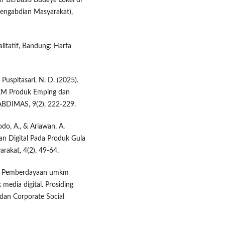
Pengabdian Masyarakat),
litatif, Bandung: Harfa
& Puspitasari, N. D. (2025).
MKM Produk Emping dan
 ABDIMAS, 9(2), 222-229.
odo, A., & Ariawan, A.
an Digital Pada Produk Gula
rakat, 4(2), 49-64.
24). Pemberdayaan umkm
media digital. Prosiding
dan Corporate Social