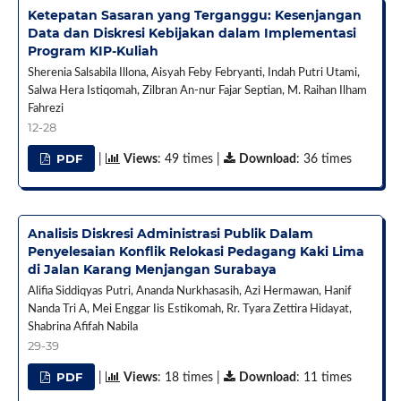
Ketepatan Sasaran yang Terganggu: Kesenjangan
Data dan Diskresi Kebijakan dalam Implementasi
Program KIP-Kuliah
Sherenia Salsabila Illona, Aisyah Feby Febryanti, Indah Putri Utami,
Salwa Hera Istiqomah, Zilbran An-nur Fajar Septian, M. Raihan Ilham
Fahrezi
12-28
PDF
|
Views
: 49 times |
Download
: 36 times
Analisis Diskresi Administrasi Publik Dalam
Penyelesaian Konflik Relokasi Pedagang Kaki Lima
di Jalan Karang Menjangan Surabaya
Alifia Siddiqyas Putri, Ananda Nurkhasasih, Azi Hermawan, Hanif
Nanda Tri A, Mei Enggar Iis Estikomah, Rr. Tyara Zettira Hidayat,
Shabrina Afifah Nabila
29-39
PDF
|
Views
: 18 times |
Download
: 11 times