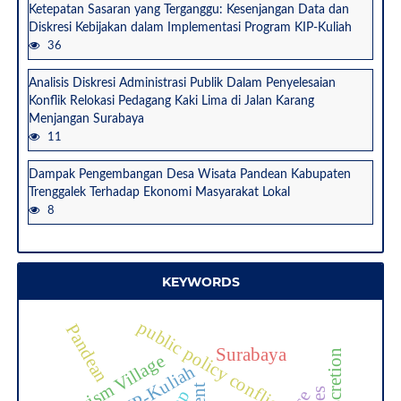
Ketepatan Sasaran yang Terganggu: Kesenjangan Data dan
Diskresi Kebijakan dalam Implementasi Program KIP-Kuliah
36
Analisis Diskresi Administrasi Publik Dalam Penyelesaian
Konflik Relokasi Pedagang Kaki Lima di Jalan Karang
Menjangan Surabaya
11
Dampak Pengembangan Desa Wisata Pandean Kabupaten
Trenggalek Terhadap Ekonomi Masyarakat Lokal
8
KEYWORDS
public policy conflict
Pandean
Surabaya
Tourism Village
KIP-Kuliah