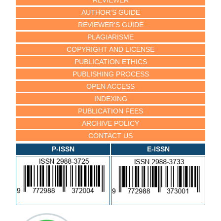
AUTHOR'S GUIDE
REVIEWER'S GUIDE
PLAGIARISME
COPYRIGHT AND LICENSE
PUBLICATION ETHICS
PUBLISHING PROCESS
OPEN ACCESS
INDEXING
PUBLICATION FEES
ARCHIVE POLICY
CONTACT US
P-ISSN
E-ISSN