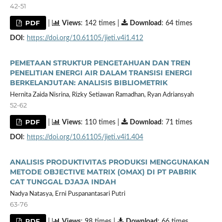
42-51
PDF
|
Views
: 142 times |
Download
: 64 times
DOI
:
https://doi.org/10.61105/jieti.v4i1.412
PEMETAAN STRUKTUR PENGETAHUAN DAN TREN
PENELITIAN ENERGI AIR DALAM TRANSISI ENERGI
BERKELANJUTAN: ANALISIS BIBLIOMETRIK
Hernita Zaida Nisrina, Rizky Setiawan Ramadhan, Ryan Adriansyah
52-62
PDF
|
Views
: 110 times |
Download
: 71 times
DOI
:
https://doi.org/10.61105/jieti.v4i1.404
ANALISIS PRODUKTIVITAS PRODUKSI MENGGUNAKAN
METODE OBJECTIVE MATRIX (OMAX) DI PT PABRIK
CAT TUNGGAL DJAJA INDAH
Nadya Natasya, Erni Puspanantasari Putri
63-76
PDF
|
Views
: 98 times |
Download
: 66 times