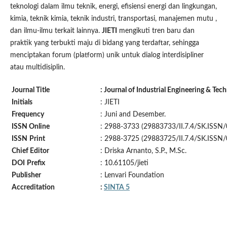
teknologi dalam ilmu teknik, energi, efisiensi energi dan lingkungan,
kimia, teknik kimia, teknik industri, transportasi, manajemen mutu ,
dan ilmu-ilmu terkait lainnya.
JIETI
mengikuti tren baru dan
praktik yang terbukti maju di bidang yang terdaftar, sehingga
menciptakan forum (platform) unik untuk dialog interdisipliner
atau multidisiplin.
Journal Title
: Journal of Industrial Engineering & Te
Initials
: JIETI
Frequency
: Juni and Desember.
ISSN Online
: 2988-3733 (29883733/II.7.4/SK.ISSN
ISSN
Print
: 2988-3725 (29883725/II.7.4/SK.ISSN
Chief Editor
: Driska Arnanto, S.P., M.Sc.
DOI
Prefix
: 10.61105/jieti
Publisher
: Lenvari Foundation
Accreditation
:
SINTA 5