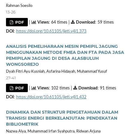
Rahman Soesilo
13-26
PDF
|
Views
: 64 times |
Download
: 59 times
DOI
:
https://doi.org/10.61105/jieti.v4i1.373
ANALISIS PEMELIHARAAN MESIN PEMIPIL JAGUNG
MENGGUNAKAN METODE FMEA DAN FTA PADA JASA
PEMIPILAN JAGUNG DI DESA ALASBULUH
WONGSOREJO
Dyah Fitri Ayu Kusniah, Asfarina Hidayah, Muhammad Yusuf
27-41
PDF
|
Views
: 102 times |
Download
: 91 times
DOI
:
https://doi.org/10.61105/jieti.v4i1.432
DINAMIKA DAN STRUKTUR PENGETAHUAN DALAM
TRANSISI ENERGI BERKELANJUTAN: PENDEKATAN
BIBLIOMETRIK
Nazwa Alya, Muhammad Irfan Syahputra, Ridwan Arjuna