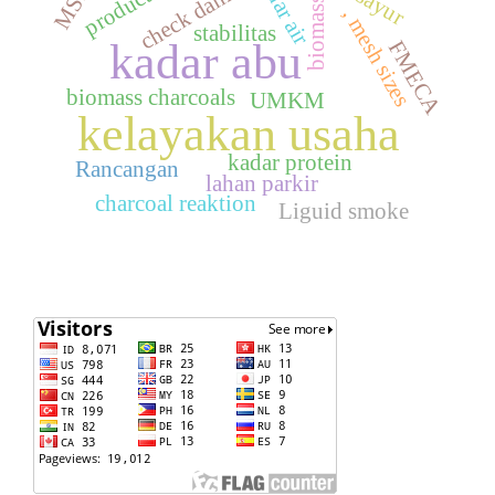
kadar air
MSDs
check dam
biomass
, mesh sizes
stabilitas
kadar abu
FMECA
biomass charcoals
UMKM
kelayakan usaha
kadar protein
Rancangan
lahan parkir
charcoal reaktion
Liguid smoke