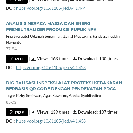
DOI
:
https://doi.org/10.61105/jieti.v4i1.444
ANALISIS NERACA MASSA DAN ENERGI
PRENEUTRALIZER PRODUKSI PUPUK NPK
Fina Syafaatul Udzmah Suparman, Zainal Mustakim, Faridz Zainuddin
Novianto
77-84
PDF
|
Views
: 163 times |
Download
: 100 times
DOI
:
https://doi.org/10.61105/jieti.v4i1.423
DIGITALISASI INSPEKSI ALAT PROTEKSI KEBAKARAN
BERBASIS QR CODE DENGAN PENDEKATAN PDCA
Tegar Rizky Setiawan, Agus Suwarno, Annisa Syahliantina
85-92
PDF
|
Views
: 139 times |
Download
: 107 times
DOI
:
https://doi.org/10.61105/jieti.v4i1.438