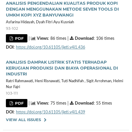
ANALISIS PENGENDALIAN KUALITAS PRODUK KOPI
DENGAN MENGGUNAKAN METODE SEVEN TOOLS DI
UMKM KOPI XYZ BANYUWANGI
Asfarina Hidayah, Dyah Fitri Ayu Kusniah
93-102
PDF
|
Views
: 86 times |
Download
: 106 times
DOI
:
https://doi.org/10.61105/jieti.v4i1.436
ANALISIS DAMPAK LISTRIK STATIS TERHADAP
KERUGIAN PRODUKSI DAN BIAYA OPERASIONAL DI
INDUSTRI
Ratri Rahmawati, Heni Risnawati, Tuti Nadhifah , Sigit Arrohman, Helmi
Nur Fajri
103-111
PDF
|
Views
: 75 times |
Download
: 55 times
DOI
:
https://doi.org/10.61105/jieti.v4i1.439
VIEW ALL ISSUES