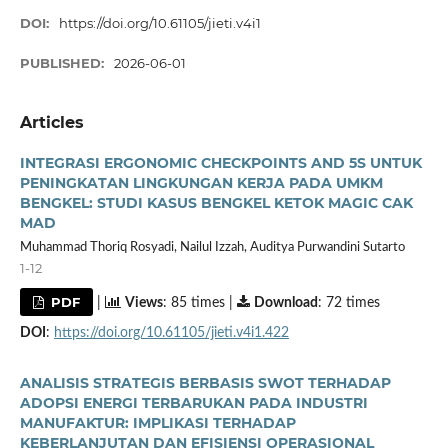
DOI:
https://doi.org/10.61105/jieti.v4i1
PUBLISHED:
2026-06-01
Articles
INTEGRASI ERGONOMIC CHECKPOINTS AND 5S UNTUK
PENINGKATAN LINGKUNGAN KERJA PADA UMKM
BENGKEL: STUDI KASUS BENGKEL KETOK MAGIC CAK
MAD
Muhammad Thoriq Rosyadi, Nailul Izzah, Auditya Purwandini Sutarto
1-12
PDF
|
Views
: 85 times |
Download
: 72 times
DOI
:
https://doi.org/10.61105/jieti.v4i1.422
ANALISIS STRATEGIS BERBASIS SWOT TERHADAP
ADOPSI ENERGI TERBARUKAN PADA INDUSTRI
MANUFAKTUR: IMPLIKASI TERHADAP
KEBERLANJUTAN DAN EFISIENSI OPERASIONAL