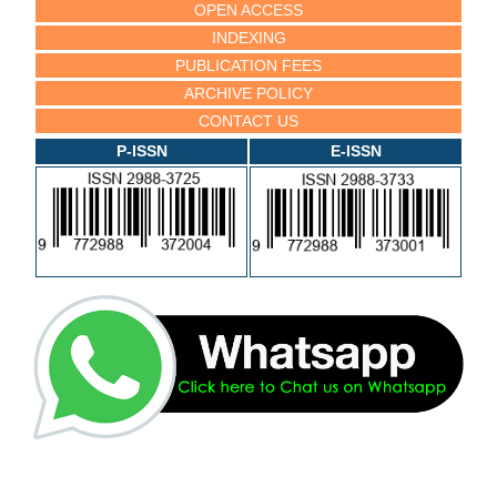
OPEN ACCESS
INDEXING
PUBLICATION FEES
ARCHIVE POLICY
CONTACT US
P-ISSN
E-ISSN