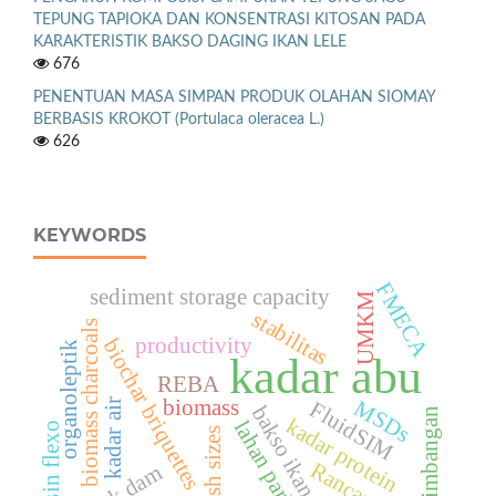
TEPUNG TAPIOKA DAN KONSENTRASI KITOSAN PADA
KARAKTERISTIK BAKSO DAGING IKAN LELE
676
PENENTUAN MASA SIMPAN PRODUK OLAHAN SIOMAY
BERBASIS KROKOT (Portulaca oleracea L.)
626
KEYWORDS
FMECA
sediment storage capacity
UMKM
stabilitas
biomass charcoals
productivity
biochar briquettes
organoleptik
kadar abu
REBA
biomass
MSDs
kadar air
FluidSIM
bakso ikan lele
Timbangan
kadar protein
lahan parkir
Mesin flexo
, mesh sizes
Rancangan
check dam