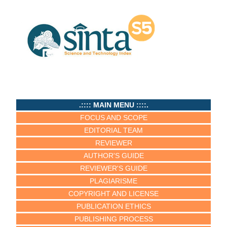
.:::: MAIN MENU ::::.
FOCUS AND SCOPE
EDITORIAL TEAM
REVIEWER
AUTHOR'S GUIDE
REVIEWER'S GUIDE
PLAGIARISME
COPYRIGHT AND LICENSE
PUBLICATION ETHICS
PUBLISHING PROCESS