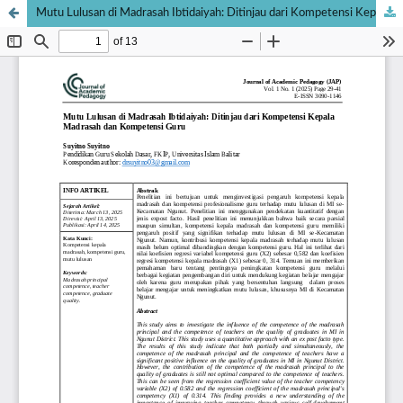
Mutu Lulusan di Madrasah Ibtidaiyah: Ditinjau dari Kompetensi Kepala Madrasah dan Kompetensi Guru