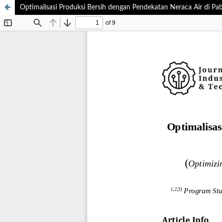
Optimalisasi Produksi Bersih dengan Pendekatan Neraca Air di Pa