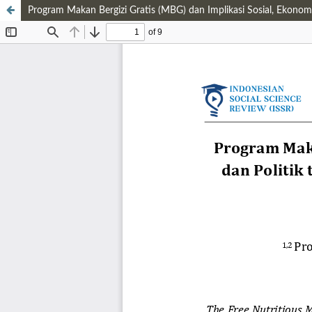
Program Makan Bergizi Gratis (MBG) dan Implikasi Sosial, Ekonom